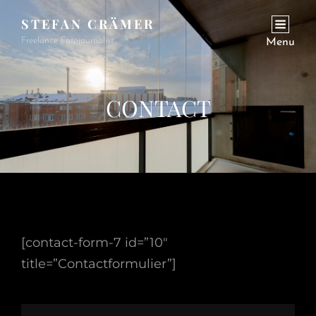
STEFAN CRÄMER
Freelance Fotojournalist
Menu
CONTACT
[contact-form-7 id=”10″
title=”Contactformulier”]